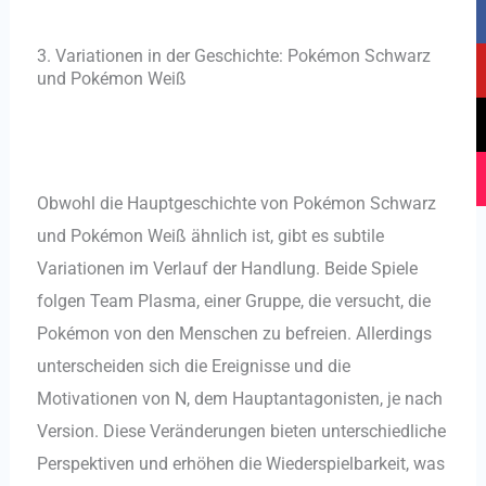
F
Y
T
I
a
o
i
n
c
u
k
s
3. Variationen in der Geschichte: Pokémon Schwarz
e
t
t
t
und Pokémon Weiß
b
u
o
a
o
b
k
g
o
e
r
k
a
Obwohl die Hauptgeschichte von Pokémon Schwarz
m
und Pokémon Weiß ähnlich ist, gibt es subtile
Variationen im Verlauf der Handlung. Beide Spiele
folgen Team Plasma, einer Gruppe, die versucht, die
Pokémon von den Menschen zu befreien. Allerdings
unterscheiden sich die Ereignisse und die
Motivationen von N, dem Hauptantagonisten, je nach
Version. Diese Veränderungen bieten unterschiedliche
Perspektiven und erhöhen die Wiederspielbarkeit, was