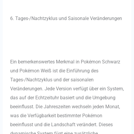
6. Tages-/Nachtzyklus und Saisonale Veränderungen
Ein bemerkenswertes Merkmal in Pokémon Schwarz
und Pokémon Weiß ist die Einführung des
Tages-/Nachtzyklus und der saisonalen
Veränderungen. Jede Version verfügt über ein System,
das auf der Echtzeituhr basiert und die Umgebung
beeinflusst. Die Jahreszeiten wechseln jeden Monat,
was die Verfügbarkeit bestimmter Pokémon
beeinflusst und die Landschaft verändert. Dieses
dynamische System fügt eine zusätzliche