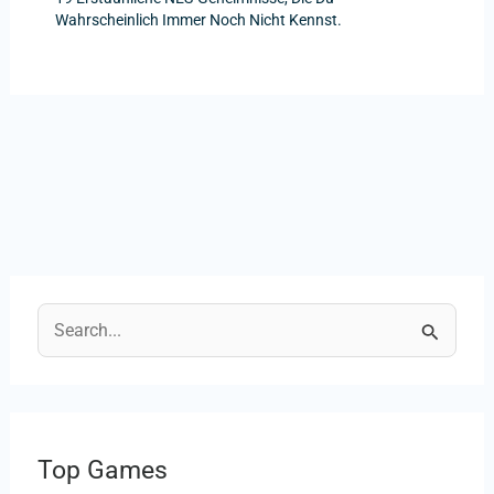
Wahrscheinlich Immer Noch Nicht Kennst.
S
e
a
r
Top Games
c