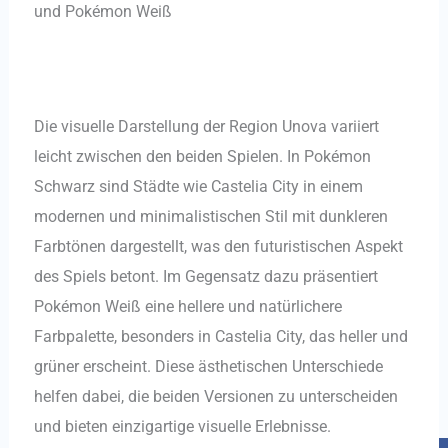
und Pokémon Weiß
Die visuelle Darstellung der Region Unova variiert
leicht zwischen den beiden Spielen. In Pokémon
Schwarz sind Städte wie Castelia City in einem
modernen und minimalistischen Stil mit dunkleren
Farbtönen dargestellt, was den futuristischen Aspekt
des Spiels betont. Im Gegensatz dazu präsentiert
Pokémon Weiß eine hellere und natürlichere
Farbpalette, besonders in Castelia City, das heller und
grüner erscheint. Diese ästhetischen Unterschiede
helfen dabei, die beiden Versionen zu unterscheiden
und bieten einzigartige visuelle Erlebnisse.