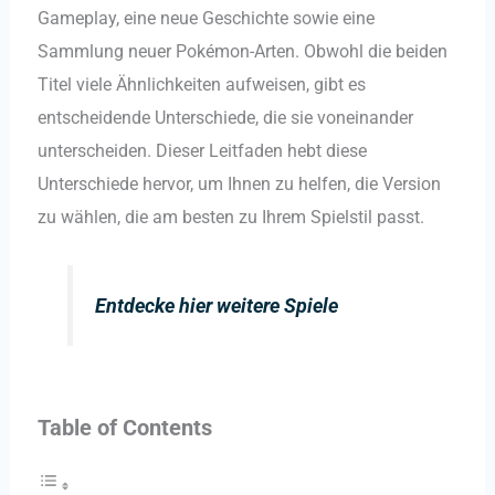
Gameplay, eine neue Geschichte sowie eine
Sammlung neuer Pokémon-Arten. Obwohl die beiden
Titel viele Ähnlichkeiten aufweisen, gibt es
entscheidende Unterschiede, die sie voneinander
unterscheiden. Dieser Leitfaden hebt diese
Unterschiede hervor, um Ihnen zu helfen, die Version
zu wählen, die am besten zu Ihrem Spielstil passt.
Entdecke hier weitere Spiele
Table of Contents