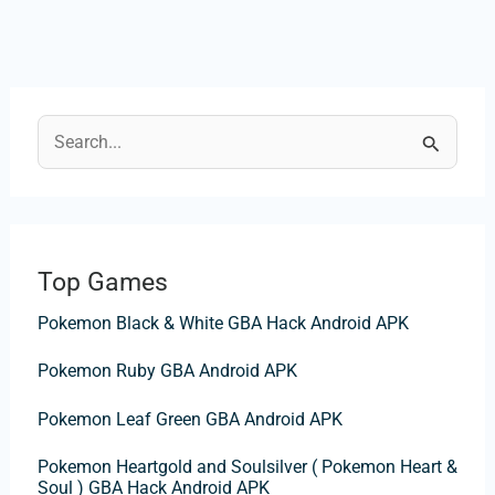
S
e
a
r
Top Games
c
Pokemon Black & White GBA Hack Android APK
h
f
Pokemon Ruby GBA Android APK
o
Pokemon Leaf Green GBA Android APK
r
:
Pokemon Heartgold and Soulsilver ( Pokemon Heart &
Soul ) GBA Hack Android APK