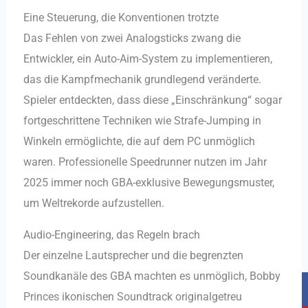
Eine Steuerung, die Konventionen trotzte
Das Fehlen von zwei Analogsticks zwang die
Entwickler, ein Auto-Aim-System zu implementieren,
das die Kampfmechanik grundlegend veränderte.
Spieler entdeckten, dass diese „Einschränkung“ sogar
fortgeschrittene Techniken wie Strafe-Jumping in
Winkeln ermöglichte, die auf dem PC unmöglich
waren. Professionelle Speedrunner nutzen im Jahr
2025 immer noch GBA-exklusive Bewegungsmuster,
um Weltrekorde aufzustellen.
Audio-Engineering, das Regeln brach
Der einzelne Lautsprecher und die begrenzten
Soundkanäle des GBA machten es unmöglich, Bobby
F
Y
T
I
a
o
i
n
Princes ikonischen Soundtrack originalgetreu