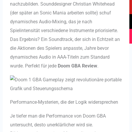
c
u
k
s
nachzubilden. Sounddesigner Christian Whitehead
e
t
t
t
(der später an Sonic Mania arbeiten sollte) schuf
b
u
o
a
dynamisches Audio-Mixing, das je nach
o
b
k
g
Spielintensität verschiedene Instrumente priorisierte.
o
e
r
k
a
Das Ergebnis? Ein Soundtrack, der sich in Echtzeit an
m
die Aktionen des Spielers anpasste, Jahre bevor
dynamisches Audio in AAA-Titeln zum Standard
wurde. Perfekt für jede
Doom GBA Review
.
Performance-Mysterien, die der Logik widersprechen
Je tiefer man die Performance von Doom GBA
untersucht, desto unerklärlicher wird sie.