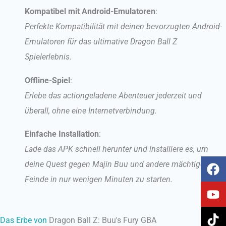
Kompatibel mit Android-Emulatoren
:
Perfekte Kompatibilität mit deinen bevorzugten Android-
Emulatoren für das ultimative Dragon Ball Z
Spielerlebnis.
Offline-Spiel
:
Erlebe das actiongeladene Abenteuer jederzeit und
überall, ohne eine Internetverbindung.
Einfache Installation
:
Lade das APK schnell herunter und installiere es, um
F
Y
T
I
deine Quest gegen Majin Buu und andere mächtige
a
o
i
n
Feinde in nur wenigen Minuten zu starten.
c
u
k
s
e
t
t
t
b
u
o
a
Das Erbe von
Dragon Ball Z: Buu's Fury GBA
o
b
k
g