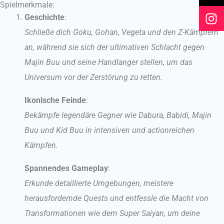
Spielmerkmale:
o
e
r
Geschichte
:
k
a
Schließe dich Goku, Gohan, Vegeta und den Z-Kämpfern
m
an, während sie sich der ultimativen Schlacht gegen
Majin Buu und seine Handlanger stellen, um das
Universum vor der Zerstörung zu retten.
Ikonische Feinde
:
Bekämpfe legendäre Gegner wie Dabura, Babidi, Majin
Buu und Kid Buu in intensiven und actionreichen
Kämpfen.
Spannendes Gameplay
:
Erkunde detaillierte Umgebungen, meistere
herausfordernde Quests und entfessle die Macht von
Transformationen wie dem Super Saiyan, um deine