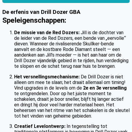
De erfenis van Drill Dozer GBA
Speleigenschappen:
De missie van de Red Dozers:
Jill is de dochter van
de leider van de Red Dozers, een bende van „eervolle“
dieven. Wanneer de rivaliserende Skullker-bende
aanvalt en de kostbare Rode Diamant steelt — een
aandenken aan Jill’s moeder — is het aan haar om de
Drill Dozer vijandelijk gebied in te rijden, hun verdediging
te slopen en de schat terug naar huis te brengen.
Het versnellingsmechanisme:
De Drill Dozer is niet
alleen om mee te slaan; het draait allemaal om timing!
Vind upgrades in de levels om de
2e en 3e versnelling
te ontgrendelen. Door op het juiste moment te
schakelen, draait je boor sneller, blijft hij langer actief
en dringt hij door veel harder materiaal heen. Het
beheersen van het ritme van het schakelen is de sleutel
tot het vinden van geheime gebieden.
Creatief Levelontwerp:
In tegenstelling tot
traditionele platformers is beweging in Drill Dozer vaak