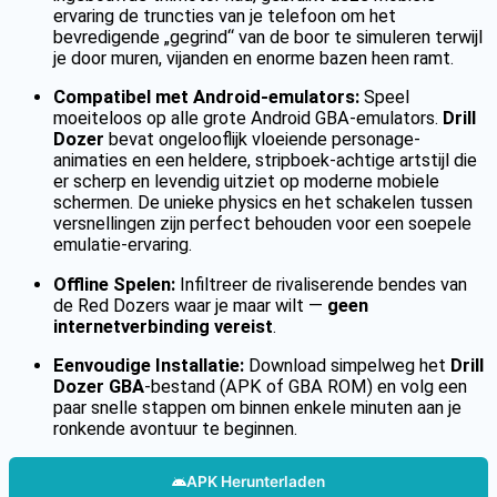
ervaring de truncties van je telefoon om het
bevredigende „gegrind“ van de boor te simuleren terwijl
je door muren, vijanden en enorme bazen heen ramt.
Compatibel met Android-emulators:
Speel
moeiteloos op alle grote Android GBA-emulators.
Drill
Dozer
bevat ongelooflijk vloeiende personage-
animaties en een heldere, stripboek-achtige artstijl die
er scherp en levendig uitziet op moderne mobiele
schermen. De unieke physics en het schakelen tussen
versnellingen zijn perfect behouden voor een soepele
emulatie-ervaring.
Offline Spelen:
Infiltreer de rivaliserende bendes van
de Red Dozers waar je maar wilt —
geen
internetverbinding vereist
.
Eenvoudige Installatie:
Download simpelweg het
Drill
Dozer GBA
-bestand (APK of GBA ROM) en volg een
paar snelle stappen om binnen enkele minuten aan je
ronkende avontuur te beginnen.
APK Herunterladen