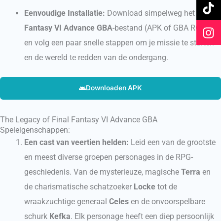
b
u
o
a
o
b
k
g
Eenvoudige Installatie:
Download simpelweg het
Final
o
e
r
Fantasy VI Advance GBA
-bestand (APK of GBA ROM)
k
a
en volg een paar snelle stappen om je missie te starten
m
en de wereld te redden van de ondergang.
Downloaden APK
The Legacy of Final Fantasy VI Advance GBA
Speleigenschappen:
Een cast van veertien helden:
Leid een van de grootste
en meest diverse groepen personages in de RPG-
geschiedenis. Van de mysterieuze, magische
Terra
en
de charismatische schatzoeker
Locke
tot de
wraakzuchtige generaal
Celes
en de onvoorspelbare
schurk
Kefka
. Elk personage heeft een diep persoonlijk