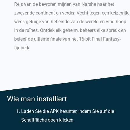
Reis van de bevroren mijnen van Narshe naar het
zwevende continent en verder. Vecht tegen een keizerrijk,
wees getuige van het einde van de wereld en vind hoop
in de ruïnes. Ontdek elk geheim, beheers elke spreuk en
beleef de ultieme finale van het 16-bit Final Fantasy-
tijdperk.
Wie man installiert
Laden Sie die APK herunter, indem Sie auf die
Schaltfläche oben klicken.