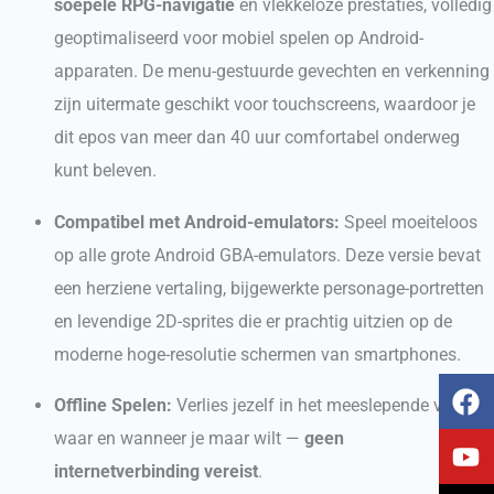
soepele RPG-navigatie
en vlekkeloze prestaties, volledig
geoptimaliseerd voor mobiel spelen op Android-
apparaten. De menu-gestuurde gevechten en verkenning
zijn uitermate geschikt voor touchscreens, waardoor je
dit epos van meer dan 40 uur comfortabel onderweg
kunt beleven.
Compatibel met Android-emulators:
Speel moeiteloos
op alle grote Android GBA-emulators. Deze versie bevat
een herziene vertaling, bijgewerkte personage-portretten
en levendige 2D-sprites die er prachtig uitzien op de
moderne hoge-resolutie schermen van smartphones.
F
Y
T
I
Offline Spelen:
Verlies jezelf in het meeslepende verhaal
a
o
i
n
c
u
k
s
waar en wanneer je maar wilt —
geen
e
t
t
t
internetverbinding vereist
.