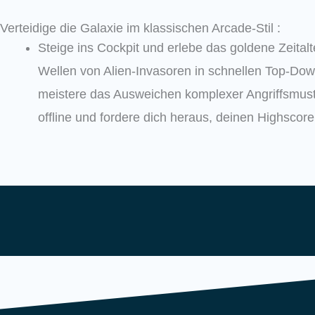
Verteidige die Galaxie im klassischen Arcade-Stil :
Steige ins Cockpit und erlebe das goldene Zeital
Wellen von Alien-Invasoren in schnellen Top-Do
meistere das Ausweichen komplexer Angriffsmust
offline und fordere dich heraus, deinen Highscore