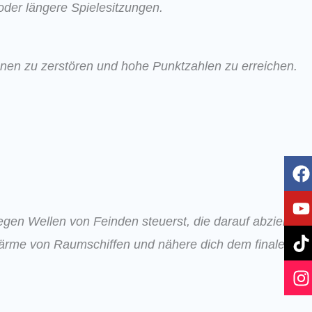
 oder längere Spielesitzungen.
ionen zu zerstören und hohe Punktzahlen zu erreichen.
F
T
I
a
o
i
n
c
u
k
s
e
t
t
t
egen Wellen von Feinden steuerst, die darauf abzielen,
b
u
o
a
wärme von Raumschiffen und nähere dich dem finalen
o
b
k
g
o
e
r
k
a