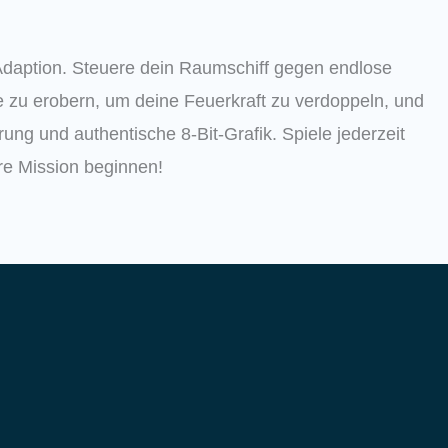
Adaption.
Steuere dein Raumschiff gegen endlose
fe zu erobern, um deine Feuerkraft zu verdoppeln, und
rung und authentische 8-Bit-Grafik.
Spiele jederzeit
are Mission beginnen!