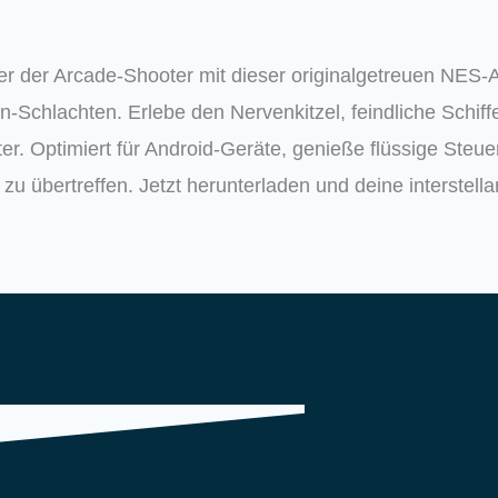
ter der Arcade-Shooter mit dieser originalgetreuen NES-
wn-Schlachten.
Erlebe den Nervenkitzel, feindliche Schif
er.
Optimiert für Android-Geräte, genieße flüssige Steue
 zu übertreffen.
Jetzt herunterladen und deine interstell