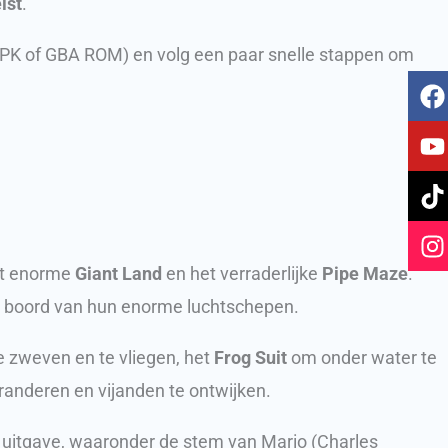
ist
.
PK of GBA ROM) en volg een paar snelle stappen om
F
Y
T
I
a
o
i
n
c
u
k
s
e
t
t
t
b
u
o
a
o
b
k
g
o
e
r
k
a
et enorme
Giant Land
en het verraderlijke
Pipe Maze
.
n boord van hun enorme luchtschepen.
 zweven en te vliegen, het
Frog Suit
om onder water te
randeren en vijanden te ontwijken.
e uitgave, waaronder de stem van Mario (Charles