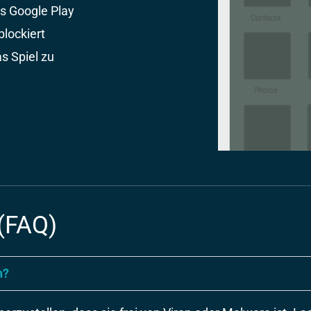
s Google Play
blockiert
s Spiel zu
 (FAQ)
n?