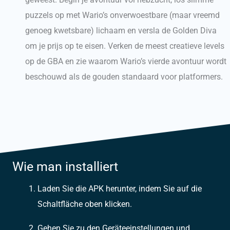
puzzels op met Wario’s onverwoestbare (maar vreemd
genoeg kwetsbare) lichaam en versla de Golden Diva
om je prijs op te eisen. Verken de meest creatieve levels
op de GBA en zie waarom Wario’s vierde avontuur wordt
beschouwd als de gouden standaard voor platformers.
Wie man installiert
Laden Sie die APK herunter, indem Sie auf die
Schaltfläche oben klicken.
Gehen Sie zu den Geräteeinstellungen und