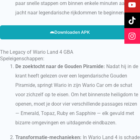
c
u
k
s
paar snelle stappen om binnen enkele minuten aan je
e
t
t
t
jacht naar legendarische rijkdommen te beginnen.
b
u
o
a
o
b
k
g
o
e
r
Downloaden APK
k
a
m
The Legacy of Wario Land 4 GBA
Speleigenschappen:
De zoektocht naar de Gouden Piramide:
Nadat hij in de
krant heeft gelezen over een legendarische Gouden
Piramide, springt Wario in zijn Wario Car om de schat
voor zichzelf op te eisen. Om het binnenste heiligdom te
openen, moet je door vier verschillende passages reizen
— Emerald, Topaz, Ruby en Sapphire — elk gevuld met
bizarre omgevingen en uitdagende eindbazen.
Transformatie-mechanieken:
In Wario Land 4 is schade