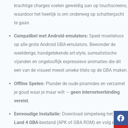
krachtige charges voelen geweldig aan op touchscreens,
waardoor het heerlijk is om onderweg op schattenjacht
te gaan.
Compatibel met Android-emulators:
Speel moeiteloos
op alle grote Android GBA-emulators. Bewonder de
weelderige, handgetekende art-style, surrealistische
vijanden en ongelooflijk expressieve animaties die dit
een van de visueel meest unieke titels op de GBA maken.
Offline Spelen:
Plunder de oude piramides en verzamel
je goud waar je maar wilt —
geen internetverbinding
vereist
.
F
Y
T
I
Eenvoudige Installatie:
Download simpelweg het
Wario
a
o
i
n
Land 4 GBA
-bestand (APK of GBA ROM) en volg een