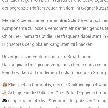
den Laufwegen von Eiern, Würstchen und Gewürzgurken 
der begrenzte Pfefferstreuer, mit dem ihr Gegner kurzz
Meister-Spieler planen immer drei Schritte voraus. Eine
Komponente zu locken, verschafft ein befriedigendes G
Chiptune-Thema treibt die Herzfrequenz dabei stets in 
Highscores der globalen Ranglisten zu knacken.
Unvergessliche Features auf dem Smartphone
Das originale Design überzeugt auch heute durch seine
Feinde wirken auf modernen, hochauflösenden Smartpho
Klassisches Gameplay, das die Reaktionsgeschwindigk
Schlüpfe in die Rolle von Chef Peter Pepper in brilla
simple, aber intuitive Steuerung für präzises Timing.