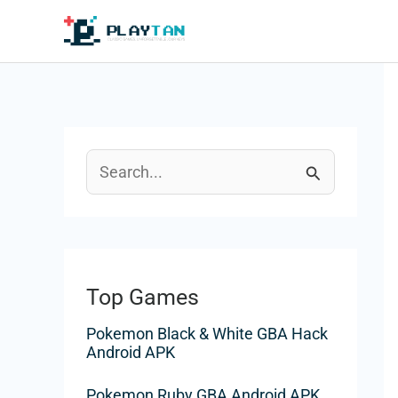
Skip
to
content
S
e
a
r
Top Games
c
Pokemon Black & White GBA Hack
h
Android APK
f
Pokemon Ruby GBA Android APK