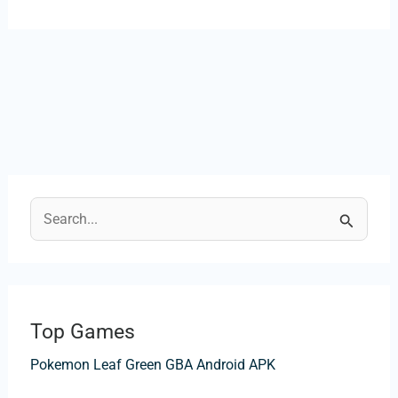
B
u
s
c
Top Games
a
Pokemon Leaf Green GBA Android APK
r
p