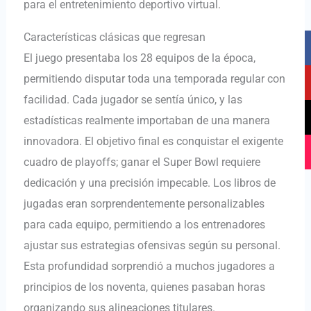
para el entretenimiento deportivo virtual.
F
Y
T
I
Características clásicas que regresan
a
o
i
n
El juego presentaba los 28 equipos de la época,
c
u
k
s
permitiendo disputar toda una temporada regular con
e
t
t
t
facilidad. Cada jugador se sentía único, y las
b
u
o
a
estadísticas realmente importaban de una manera
o
b
k
g
o
e
r
innovadora. El objetivo final es conquistar el exigente
k
a
cuadro de playoffs; ganar el Super Bowl requiere
m
dedicación y una precisión impecable. Los libros de
jugadas eran sorprendentemente personalizables
para cada equipo, permitiendo a los entrenadores
ajustar sus estrategias ofensivas según su personal.
Esta profundidad sorprendió a muchos jugadores a
principios de los noventa, quienes pasaban horas
organizando sus alineaciones titulares.