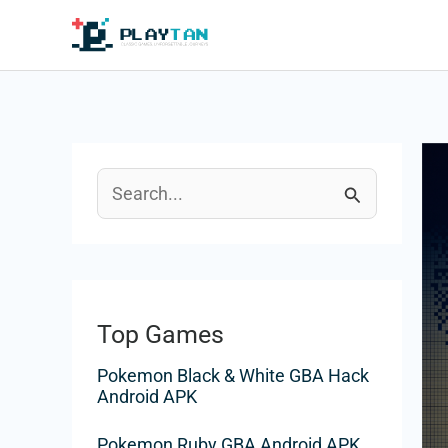
Ir
al
contenido
B
u
s
c
Top Games
a
Pokemon Black & White GBA Hack
r
Android APK
p
Pokemon Ruby GBA Android APK