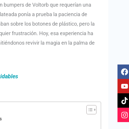
con bumpers de Voltorb que requerían una
Plateada ponía a prueba la paciencia de
ban sobre los botones de plástico, pero la
quier frustración. Hoy, esa experiencia ha
itiéndonos revivir la magia en la palma de
F
Y
T
I
a
o
i
n
idables
c
u
k
s
e
t
t
t
b
u
o
a
o
b
k
g
o
e
r
k
a
s