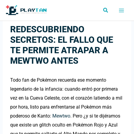
Ir
Buscar
al
contenido
REDESCUBRIENDO
SECRETOS: EL FALLO QUE
TE PERMITE ATRAPAR A
MEWTWO ANTES
Todo fan de Pokémon recuerda ese momento
legendario de la infancia: cuando entró por primera
vez en la Cueva Celeste, con el corazón latiendo a mil
por hora, listo para enfrentarse al Pokémon más
poderoso de Kanto:
Mewtwo
. Pero ¿y si te dijéramos
que existe un glitch oculto en Pokémon Rojo y Azul
que te permite saltarte el Alto Mando por completo y