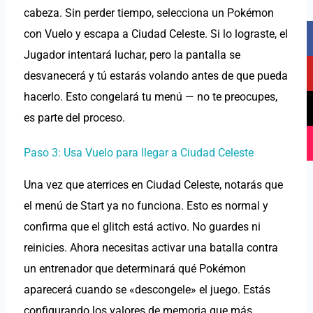
cabeza. Sin perder tiempo, selecciona un Pokémon
F
Y
T
I
con Vuelo y escapa a Ciudad Celeste. Si lo lograste, el
a
o
i
n
Jugador intentará luchar, pero la pantalla se
c
u
k
s
desvanecerá y tú estarás volando antes de que pueda
e
t
t
t
b
u
o
a
hacerlo. Esto congelará tu menú — no te preocupes,
o
b
k
g
es parte del proceso.
o
e
r
k
a
Paso 3: Usa Vuelo para llegar a Ciudad Celeste
m
Una vez que aterrices en Ciudad Celeste, notarás que
el menú de Start ya no funciona. Esto es normal y
confirma que el glitch está activo. No guardes ni
reinicies. Ahora necesitas activar una batalla contra
un entrenador que determinará qué Pokémon
aparecerá cuando se «descongele» el juego. Estás
configurando los valores de memoria que más