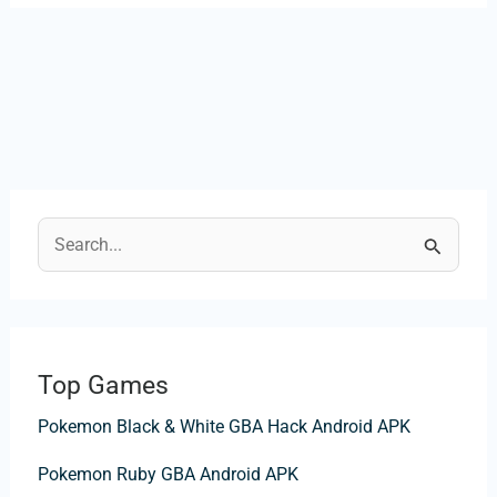
B
u
s
c
Top Games
a
Pokemon Black & White GBA Hack Android APK
r
p
Pokemon Ruby GBA Android APK