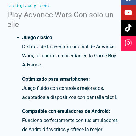
a
o
i
n
rápido, fácil y ligero
c
u
k
s
Play Advance Wars Con solo un
e
t
t
t
b
u
o
a
clic
o
b
k
g
o
e
r
Juego clásico:
k
a
Disfruta de la aventura original de Advance
m
Wars, tal como la recuerdas en la Game Boy
Advance.
Optimizado para smartphones:
Juego fluido con controles mejorados,
adaptados a dispositivos con pantalla táctil.
Compatible con emuladores de Android:
Funciona perfectamente con tus emuladores
de Android favoritos y ofrece la mejor