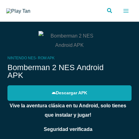
Ir
Buscar
al
contenido
NINTENDO NES-
ROM
APK
Bomberman 2 NES Android
APK
Descargar APK
Vive la aventura clásica en tu Android, solo tienes
que instalar y jugar!
Seguridad verificada