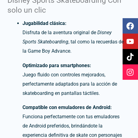
Disney Sports Skateboarding Con
solo un clic
F
Y
T
I
Jugabilidad clásica:
a
o
i
n
Disfruta de la aventura original de
Disney
c
u
k
s
Sports Skateboarding
, tal como la recuerdas de
e
t
t
t
la Game Boy Advance.
b
u
o
a
o
b
k
g
Optimizado para smartphones:
o
e
r
k
a
Juego fluido con controles mejorados,
m
perfectamente adaptados para la acción de
skateboarding en pantallas táctiles.
Compatible con emuladores de Android:
Funciona perfectamente con tus emuladores
de Android preferidos, brindándote la
experiencia definitiva de skate con personajes