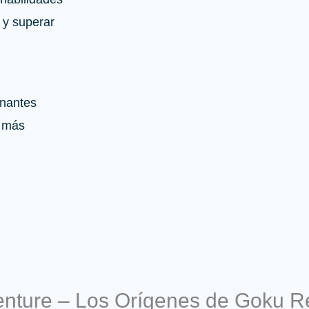
 y superar
onantes
s más
enture – Los Orígenes de Goku R