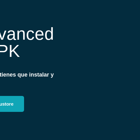
dvanced
APK
tienes que instalar y
ustore