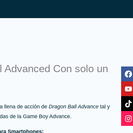
l Advanced Con solo un
F
T
I
a
o
i
n
c
u
k
s
e
t
t
t
b
u
o
a
o
b
k
g
ra llena de acción de
Dragon Ball Advance
tal y
o
e
r
rdas de la Game Boy Advance.
k
a
ara Smartphones: