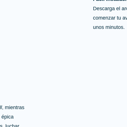
Descarga el ar
comenzar tu av
unos minutos.
l
, mientras
 épica
s, luchar