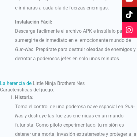
e
t
t
t
eliminarás a cada ola de fuerzas enemigas.
b
u
o
a
o
b
k
g
Instalación Fácil:
o
e
r
Descarga fácilmente el archivo APK e instálalo para
k
a
m
sumergirte de inmediato en el emocionante mundo de
Gun-Nac
. Prepárate para destruir oleadas de enemigos y
derrotar a poderosos jefes en solo unos minutos.
La herencia de
Little Ninja Brothers Nes
Características del juego:
Historia:
Toma el control de una poderosa nave espacial en
Gun-
Nac
y destruye las fuerzas enemigas en un mundo
futurista. Como piloto experimentado, tu misión es
detener una mortal invasión extraterrestre y proteger a la