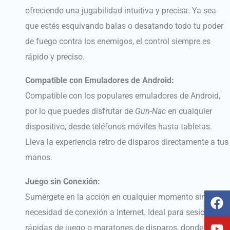
ofreciendo una jugabilidad intuitiva y precisa. Ya sea
que estés esquivando balas o desatando todo tu poder
de fuego contra los enemigos, el control siempre es
rápido y preciso.
Compatible con Emuladores de Android:
Compatible con los populares emuladores de Android,
por lo que puedes disfrutar de
Gun-Nac
en cualquier
dispositivo, desde teléfonos móviles hasta tabletas.
Lleva la experiencia retro de disparos directamente a tus
manos.
Juego sin Conexión:
F
Y
T
I
Sumérgete en la acción en cualquier momento sin
a
o
i
n
necesidad de conexión a Internet. Ideal para sesiones
c
u
k
s
rápidas de juego o maratones de disparos, donde