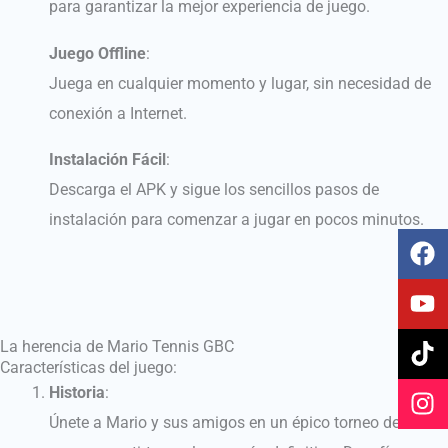
para garantizar la mejor experiencia de juego.
Juego Offline
:
Juega en cualquier momento y lugar, sin necesidad de
conexión a Internet.
Instalación Fácil
:
Descarga el APK y sigue los sencillos pasos de
instalación para comenzar a jugar en pocos minutos.
F
Y
T
I
a
o
i
n
c
u
k
s
e
t
t
t
b
u
o
a
La herencia de
Mario Tennis GBC
o
b
k
g
Características del juego:
o
e
r
Historia
:
k
a
Únete a Mario y sus amigos en un épico torneo de tenis
m