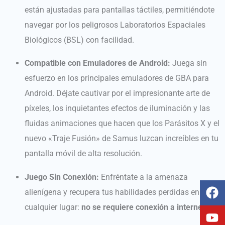
están ajustadas para pantallas táctiles, permitiéndote
navegar por los peligrosos Laboratorios Espaciales
Biológicos (BSL) con facilidad.
Compatible con Emuladores de Android:
Juega sin
esfuerzo en los principales emuladores de GBA para
Android. Déjate cautivar por el impresionante arte de
píxeles, los inquietantes efectos de iluminación y las
fluidas animaciones que hacen que los Parásitos X y el
nuevo «Traje Fusión» de Samus luzcan increíbles en tu
pantalla móvil de alta resolución.
Juego Sin Conexión:
Enfréntate a la amenaza
F
Y
T
I
alienígena y recupera tus habilidades perdidas en
a
o
i
n
cualquier lugar:
no se requiere conexión a internet
.
c
u
k
s
e
t
t
t