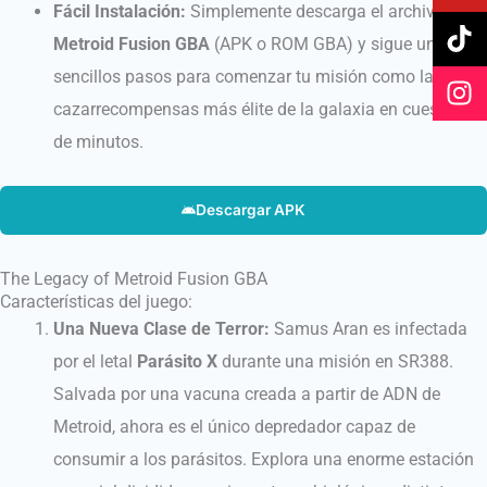
Fácil Instalación:
Simplemente descarga el archivo
b
u
o
a
Metroid Fusion GBA
(APK o ROM GBA) y sigue unos
o
b
k
g
o
e
r
sencillos pasos para comenzar tu misión como la
k
a
cazarrecompensas más élite de la galaxia en cuestión
m
de minutos.
Descargar APK
The Legacy of Metroid Fusion GBA
Características del juego:
Una Nueva Clase de Terror:
Samus Aran es infectada
por el letal
Parásito X
durante una misión en SR388.
Salvada por una vacuna creada a partir de ADN de
Metroid, ahora es el único depredador capaz de
consumir a los parásitos. Explora una enorme estación