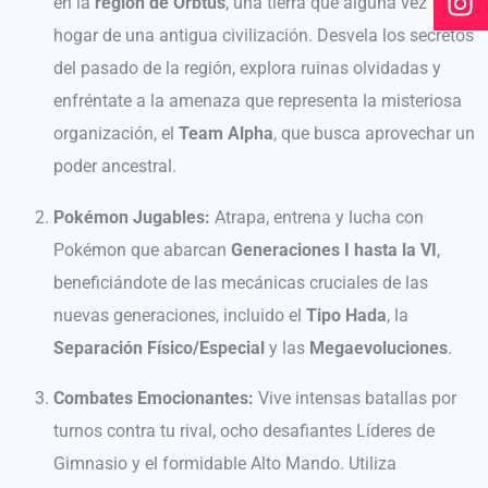
en la
región de Orbtus
, una tierra que alguna vez fue
k
a
hogar de una antigua civilización. Desvela los secretos
m
del pasado de la región, explora ruinas olvidadas y
enfréntate a la amenaza que representa la misteriosa
organización, el
Team Alpha
, que busca aprovechar un
poder ancestral.
Pokémon Jugables:
Atrapa, entrena y lucha con
Pokémon que abarcan
Generaciones I hasta la VI
,
beneficiándote de las mecánicas cruciales de las
nuevas generaciones, incluido el
Tipo Hada
, la
Separación Físico/Especial
y las
Megaevoluciones
.
Combates Emocionantes:
Vive intensas batallas por
turnos contra tu rival, ocho desafiantes Líderes de
Gimnasio y el formidable Alto Mando. Utiliza