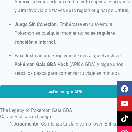
Android, asegurando un rendimiento superior y un vasto
y atractivo viaje a través de la región original de Orbtus.
Juego Sin Conexión:
Embárcate en tu aventura
Pokémon en cualquier momento:
no se requiere
conexión a internet
.
Fácil Instalación:
Simplemente descarga el archivo
Pokémon Gaia GBA Hack
(APK o GBA) y sigue unos
sencillos pasos para comenzar tu viaje en minutos
F
Y
T
I
a
o
i
n
Descargar APK
c
u
k
s
e
t
t
t
The Legacy of Pokemon Gaia GBA
b
u
o
a
Características del juego:
o
b
k
g
Argumento:
Comienza tu viaje como joven Entrenador
o
e
r