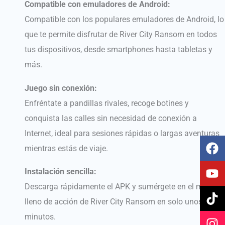
Compatible con emuladores de Android:
Compatible con los populares emuladores de Android, lo
que te permite disfrutar de River City Ransom en todos
tus dispositivos, desde smartphones hasta tabletas y
más.
Juego sin conexión:
Enfréntate a pandillas rivales, recoge botines y
conquista las calles sin necesidad de conexión a
Internet, ideal para sesiones rápidas o largas aventuras
F
Y
T
I
mientras estás de viaje.
a
o
i
n
c
u
k
s
Instalación sencilla:
e
t
t
t
Descarga rápidamente el APK y sumérgete en el mundo
b
u
o
a
o
b
k
g
lleno de acción de River City Ransom en solo unos
o
e
r
minutos.