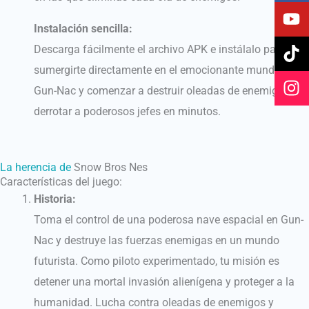
c
u
k
s
e
t
t
t
Instalación sencilla:
b
u
o
a
Descarga fácilmente el archivo APK e instálalo para
o
b
k
g
sumergirte directamente en el emocionante mundo de
o
e
r
Gun-Nac y comenzar a destruir oleadas de enemigos y
k
a
m
derrotar a poderosos jefes en minutos.
La herencia de
Snow Bros Nes
Características del juego:
Historia:
Toma el control de una poderosa nave espacial en Gun-
Nac y destruye las fuerzas enemigas en un mundo
futurista. Como piloto experimentado, tu misión es
detener una mortal invasión alienígena y proteger a la
humanidad. Lucha contra oleadas de enemigos y