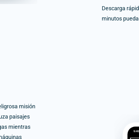
Descarga rápida
minutos puedas
eligrosa misión
uza paisajes
gas mientras
 máquinas