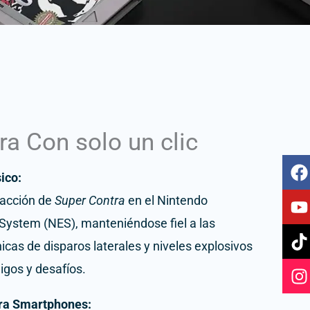
ra Con solo un clic
F
Y
T
I
ico:
a
o
i
n
c
u
k
s
 acción de
Super Contra
en el Nintendo
e
t
t
t
System (NES), manteniéndose fiel a las
b
u
o
a
cas de disparos laterales y niveles explosivos
o
b
k
g
o
e
r
igos y desafíos.
k
a
ra Smartphones: