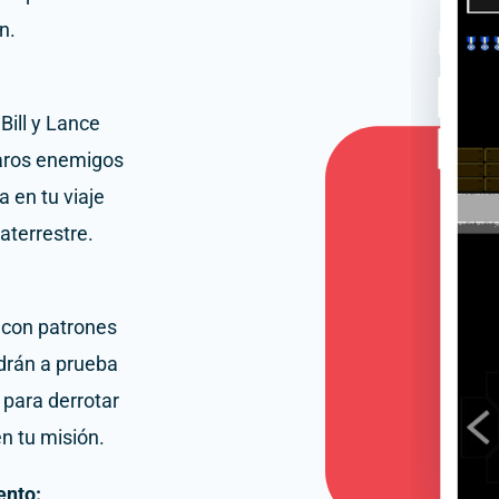
n.
Bill y Lance
sparos enemigos
 en tu viaje
aterrestre.
o con patrones
drán a prueba
 para derrotar
n tu misión.
ento: