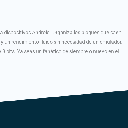
 dispositivos Android.
Organiza los bloques que caen
os y un rendimiento fluido sin necesidad de un emulador.
 8 bits.
Ya seas un fanático de siempre o nuevo en el