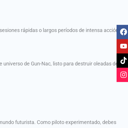
F
Y
T
I
sesiones rápidas o largos períodos de intensa acción
a
o
i
n
c
u
k
s
e
t
t
t
b
u
o
a
o
b
k
g
 universo de Gun-Nac, listo para destruir oleadas de
o
e
r
k
a
 mundo futurista. Como piloto experimentado, debes