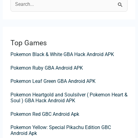
R
e
c
h
Top Games
e
Pokemon Black & White GBA Hack Android APK
r
c
Pokemon Ruby GBA Android APK
h
Pokemon Leaf Green GBA Android APK
e
r
Pokemon Heartgold and Soulsilver ( Pokemon Heart &
Soul ) GBA Hack Android APK
:
Pokemon Red GBC Android Apk
Pokemon Yellow: Special Pikachu Edition GBC
Android Apk