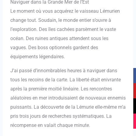
Naviguer dans la Grande Mer de l’Est
Le moment où vous acquérez le vaisseau Lémurien
change tout. Soudain, le monde entier s’ouvre à
l’exploration. Des îles cachées parsèment le vaste
océan. Des ruines antiques attendent sous les
vagues. Des boss optionnels gardent des
équipements légendaires.
F
Y
T
I
J’ai passé d’innombrables heures à naviguer dans
a
o
i
n
tous les recoins de la carte. La liberté était enivrante
c
u
k
s
après la première moitié linéaire. Les rencontres
e
t
t
t
aléatoires en mer introduisaient de nouveaux ennemis
b
u
o
a
puissants. La découverte de la Lémurie elle-même m’a
o
b
k
g
o
e
r
pris trois jours de recherches systématiques. La
k
a
récompense en valait chaque minute.
m