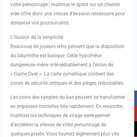
votre personnage ; maîtriser le sprint sur un chemin
vide offre donc une vitesse d’évasion nécessaire pour
distancer vos poursuivants.
L’illusion de la simplicité
Beaucoup de joueurs rétro pensent que la disposition
du labyrinthe est basique. Cette hypothèse
dangereuse mène irrémédiablement à l’écran de
« Game Over ». La carte symétrique contient des
zones de sécurité critiques et des pièges redoutables.
F
Y
T
I
Les coins des rangées du bas peuvent se transformer
a
o
i
n
en impasses mortelles très rapidement. En revanche,
c
u
k
s
e
t
t
t
maîtriser les techniques de virage serré permet
b
u
o
a
d’accélérer la vitesse de votre personnage de
o
b
k
g
quelques pixels. Vous tournez légèrement plus vite