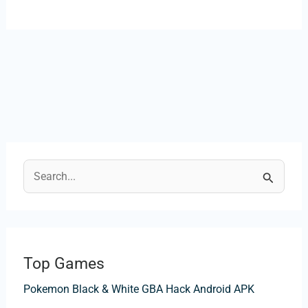
R
e
c
h
Top Games
e
Pokemon Black & White GBA Hack Android APK
r