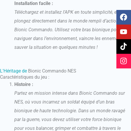
Installation facile :
F
Y
T
I
Téléchargez et installez l’APK en toute simplicité, et
a
o
i
n
plongez directement dans le monde rempli d’action de
c
u
k
s
Bionic Commando. Utilisez votre bras bionique pour
e
t
t
t
naviguer dans l’environnement, vaincre les ennemis et
b
u
o
a
sauver la situation en quelques minutes !
o
b
k
g
o
e
r
k
a
m
L'Héritage de
Bionic Commando NES
Caractéristiques du jeu :
Histoire :
Partez en mission intense dans Bionic Commando sur
NES, où vous incarnez un soldat équipé d’un bras
bionique de haute technologie. Dans un monde ravagé
par la guerre, vous devez utiliser votre force bionique
pour vous balancer, grimper et combattre à travers le