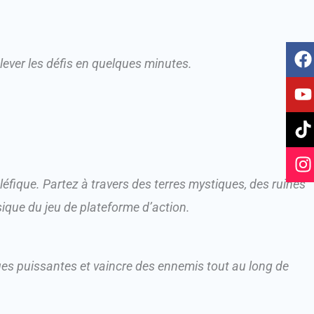
F
Y
T
I
ever les défis en quelques minutes.
a
o
i
n
c
u
k
s
e
t
t
t
b
u
o
a
o
b
k
g
o
e
r
k
a
fique. Partez à travers des terres mystiques, des ruines
ique du jeu de plateforme d’action.
ques puissantes et vaincre des ennemis tout au long de