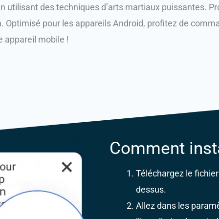
n utilisant des techniques d’arts martiaux puissantes.
Pr
.
Optimisé pour les appareils Android, profitez de comman
 appareil mobile !
Comment insta
Téléchargez le fichier
dessus.
Allez dans les paramè