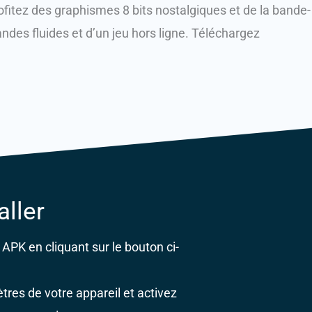
ofitez des graphismes 8 bits nostalgiques et de la bande-
des fluides et d’un jeu hors ligne.
Téléchargez
ller
 APK en cliquant sur le bouton ci-
tres de votre appareil et activez