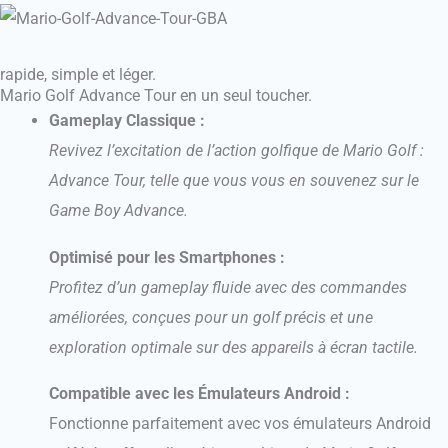
rapide, simple et léger.
Mario Golf Advance Tour en un seul toucher.
Gameplay Classique :
Revivez l’excitation de l’action golfique de Mario Golf :
Advance Tour, telle que vous vous en souvenez sur le
Game Boy Advance.
Optimisé pour les Smartphones :
Profitez d’un gameplay fluide avec des commandes
améliorées, conçues pour un golf précis et une
exploration optimale sur des appareils à écran tactile.
Compatible avec les Émulateurs Android :
Fonctionne parfaitement avec vos émulateurs Android