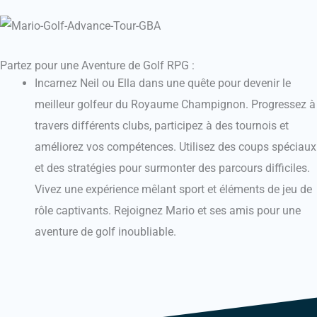
Partez pour une Aventure de Golf RPG :
Incarnez Neil ou Ella dans une quête pour devenir le
meilleur golfeur du Royaume Champignon.
Progressez à
travers différents clubs, participez à des tournois et
améliorez vos compétences.
Utilisez des coups spéciaux
et des stratégies pour surmonter des parcours difficiles.
Vivez une expérience mêlant sport et éléments de jeu de
rôle captivants.
Rejoignez Mario et ses amis pour une
aventure de golf inoubliable.