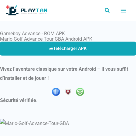
Aller
Rechercher
au
contenu
Gameboy Advance - ROM APK
Mario Golf Advance Tour GBA Android APK
Télécharger APK
Vivez l’aventure classique sur votre Android – Il vous suffit
d’installer et de jouer !
Sécurité vérifiée
.