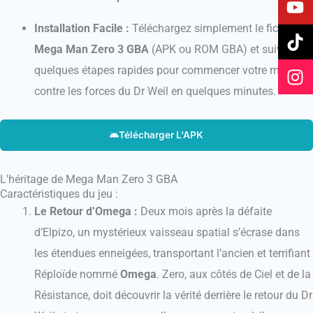
e
t
t
t
Installation Facile :
Téléchargez simplement le fichier
b
u
o
a
o
b
k
g
Mega Man Zero 3 GBA
(APK ou ROM GBA) et suivez
o
e
r
quelques étapes rapides pour commencer votre mission
k
a
contre les forces du Dr Weil en quelques minutes.
m
Télécharger L'APK
L'héritage de Mega Man Zero 3 GBA
Caractéristiques du jeu :
Le Retour d’Omega :
Deux mois après la défaite
d’Elpizo, un mystérieux vaisseau spatial s’écrase dans
les étendues enneigées, transportant l’ancien et terrifiant
Réploïde nommé
Omega
. Zero, aux côtés de Ciel et de la
Résistance, doit découvrir la vérité derrière le retour du Dr