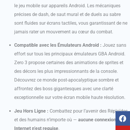
le jeu mobile sur appareils Android. Les mécaniques
précises de dash, de saut mural et de duels au sabre
sont fluides sur écrans tactiles, vous garantissant de ne
jamais rater un mouvement au cœur du combat.
Compatible avec les Émulateurs Android :
Jouez sans
effort sur tous les principaux émulateurs GBA Android.
Zero 3 propose certaines des animations de sprites et
des décors les plus impressionnants de la console.
Découvrez ce monde post-apocalyptique sombre et
affrontez des boss gigantesques avec une clarté
exceptionnelle sur votre écran mobile haute résolution.
Jeu Hors Ligne :
Combattez pour l’avenir des Réploïdes
F
Y
T
I
et des humains n’importe où —
aucune connexion
a
o
i
n
c
u
k
s
Internet n’est requise
.