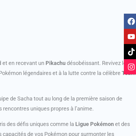
F
Y
T
I
a
o
i
n
c
u
k
s
e
t
t
t
b
u
o
a
o
b
k
g
o
e
r
d et en recevant un
Pikachu
désobéissant. Revivez les
k
a
okémon légendaires et à la lutte contre la célèbre
Team
ipe de Sacha tout au long de la première saison de
es rencontres uniques propres à l’anime.
pris des défis uniques comme la
Ligue Pokémon
et des
les capacités de vos Pokémon pour surmonter les