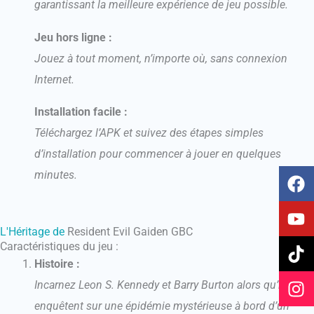
garantissant la meilleure expérience de jeu possible.
Jeu hors ligne :
Jouez à tout moment, n’importe où, sans connexion
Internet.
Installation facile :
Téléchargez l’APK et suivez des étapes simples
d’installation pour commencer à jouer en quelques
F
Y
T
I
minutes.
a
o
i
n
c
u
k
s
e
t
t
t
L'Héritage de
Resident Evil Gaiden GBC
b
u
o
a
Caractéristiques du jeu :
o
b
k
g
Histoire :
o
e
r
Incarnez Leon S. Kennedy et Barry Burton alors qu’ils
k
a
enquêtent sur une épidémie mystérieuse à bord d’un