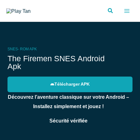
Aller
Rechercher
au
contenu
SNES- ROM APK
The Firemen SNES Android
Apk
Télécharger APK
Découvrez l’aventure classique sur votre Android –
Installez simplement et jouez !
Sécurité vérifiée