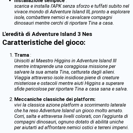
Installazione semplice
:
scarica e installa l’APK senza sforzo e tuffati subito nel
vivace mondo di Adventure Island III, pronto a esplorare
isole, combattere nemici e cavalcare compagni
dinosauri mentre cerchi di riportare Tina a casa.
L'eredità di Adventure Island 3 Nes
Caratteristiche del gioco:
Trama
:
Unisciti al Maestro Higgins in Adventure Island III
mentre intraprende una coraggiosa missione per
salvare la sua amata Tina, catturata dagli alieni.
Viaggia attraverso isole insidiose piene di creature
misteriose e ostacoli mentre aiuti Higgins a superare
sfide pericolose per riportare Tina a casa sana e salva.
Meccaniche classiche dei platform:
vivi la classica azione platform a scorrimento laterale
che ha reso Adventure Island un gioco molto amato.
Corri, salta e attraversa livelli colorati, con l’aggiunta di
compagni dinosauri, ognuno dotato di abilità uniche
per aiutarti ad affrontare nemici ostici e terreni impervi.