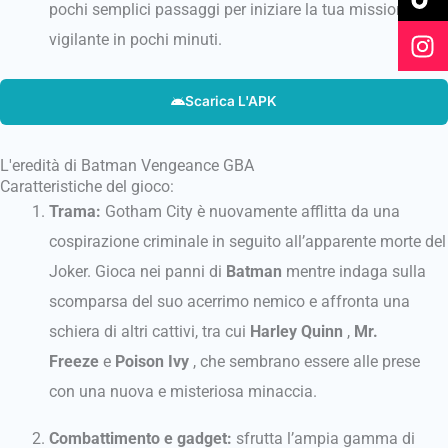
o
b
k
g
pochi semplici passaggi per iniziare la tua missione da
o
e
r
vigilante in pochi minuti.
k
a
m
Scarica L'APK
L'eredità di Batman Vengeance GBA
Caratteristiche del gioco:
Trama:
Gotham City è nuovamente afflitta da una
cospirazione criminale in seguito all’apparente morte del
Joker. Gioca nei panni di
Batman
mentre indaga sulla
scomparsa del suo acerrimo nemico e affronta una
schiera di altri cattivi, tra cui
Harley Quinn
,
Mr.
Freeze
e
Poison Ivy
, che sembrano essere alle prese
con una nuova e misteriosa minaccia.
Combattimento e gadget:
sfrutta l’ampia gamma di