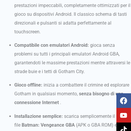
prestazioni impeccabili, completamente ottimizzati per il
gioco su dispositivi Android. Il classico schema di tasti
direzionali e pulsanti si adatta perfettamente al
touchscreen.
Compatibile con emulatori Android:
gioca senza
problemi su tutti i principali emulatori Android GBA,
garantendoti le massime prestazioni mentre attraversi le
strade buie e i tetti di Gotham City.
Gioco offline:
inizia a combattere il crimine ed esplorare
Gotham in qualsiasi momento,
senza bisogno di una
F
Y
T
I
a
o
i
n
connessione Internet
.
c
u
k
s
Installazione semplice:
scarica semplicemente il
e
t
t
t
b
u
o
a
file
Batman: Vengeance GBA
(APK o GBA ROM) e segui