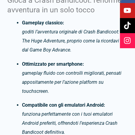
Gioca a Crash Bandicoot: l'enorme
c
u
k
s
avventura in un solo tocco
e
t
t
t
b
u
o
a
Gameplay classico:
o
b
k
g
goditi l’avventura originale di Crash Bandicoot:
o
e
r
The Huge Adventure, proprio come la ricordavi
k
a
dal Game Boy Advance.
m
Ottimizzato per smartphone:
gameplay fluido con controlli migliorati, pensati
appositamente per l’azione platform su
touchscreen.
Compatibile con gli emulatori Android:
funziona perfettamente con i tuoi emulatori
Android preferiti, offrendoti l’esperienza Crash
Bandicoot definitiva.