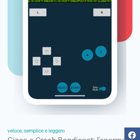
F
Y
T
I
veloce, semplice e leggero
a
o
i
n