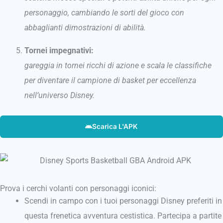
personaggio, cambiando le sorti del gioco con
abbaglianti dimostrazioni di abilità.
Tornei impegnativi:
gareggia in tornei ricchi di azione e scala le classifiche
per diventare il campione di basket per eccellenza
nell’universo Disney.
Scarica L'APK
Prova i cerchi volanti con personaggi iconici:
Scendi in campo con i tuoi personaggi Disney preferiti in
questa frenetica avventura cestistica.
Partecipa a partite