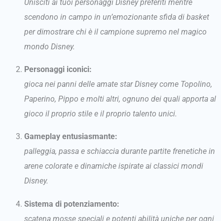
m
Unisciti ai tuoi personaggi Disney preferiti mentre
scendono in campo in un’emozionante sfida di basket
per dimostrare chi è il campione supremo nel magico
mondo Disney.
Personaggi iconici:
gioca nei panni delle amate star Disney come Topolino,
Paperino, Pippo e molti altri, ognuno dei quali apporta al
gioco il proprio stile e il proprio talento unici.
Gameplay entusiasmante:
palleggia, passa e schiaccia durante partite frenetiche in
arene colorate e dinamiche ispirate ai classici mondi
Disney.
Sistema di potenziamento:
scatena mosse speciali e potenti abilità uniche per ogni