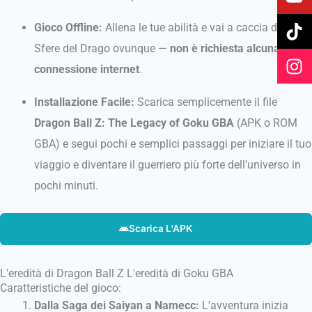
e
t
t
t
b
u
o
a
Gioco Offline:
Allena le tue abilità e vai a caccia delle
o
b
k
g
Sfere del Drago ovunque —
non è richiesta alcuna
o
e
r
connessione internet
.
k
a
m
Installazione Facile:
Scarica semplicemente il file
Dragon Ball Z: The Legacy of Goku GBA
(APK o ROM
GBA) e segui pochi e semplici passaggi per iniziare il tuo
viaggio e diventare il guerriero più forte dell’universo in
pochi minuti.
Scarica L'APK
L'eredità di Dragon Ball Z L'eredità di Goku GBA
Caratteristiche del gioco:
Dalla Saga dei Saiyan a Namecc:
L’avventura inizia