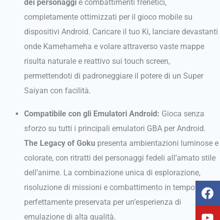
dei personaggi
e combattimenti frenetici,
completamente ottimizzati per il gioco mobile su
dispositivi Android. Caricare il tuo Ki, lanciare devastanti
onde Kamehameha e volare attraverso vaste mappe
risulta naturale e reattivo sui touch screen,
permettendoti di padroneggiare il potere di un Super
Saiyan con facilità.
Compatibile con gli Emulatori Android:
Gioca senza
sforzo su tutti i principali emulatori GBA per Android.
The Legacy of Goku
presenta ambientazioni luminose e
colorate, con ritratti dei personaggi fedeli all’amato stile
dell’anime. La combinazione unica di esplorazione,
F
Y
T
I
risoluzione di missioni e combattimento in tempo reale è
a
o
i
n
perfettamente preservata per un’esperienza di
c
u
k
s
emulazione di alta qualità.