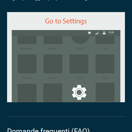
Domande frequenti (FAQ)