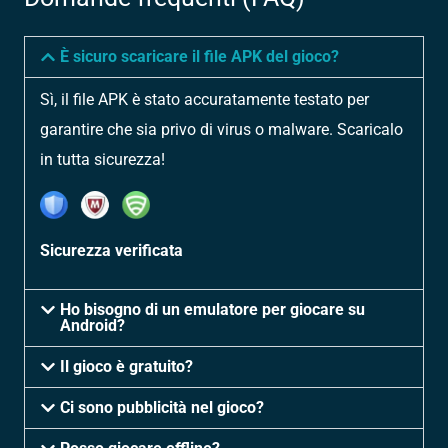
È sicuro scaricare il file APK del gioco?
Sì, il file APK è stato accuratamente testato per
garantire che sia privo di virus o malware. Scaricalo
in tutta sicurezza!
Sicurezza verificata
Ho bisogno di un emulatore per giocare su
Android?
Il gioco è gratuito?
Ci sono pubblicità nel gioco?