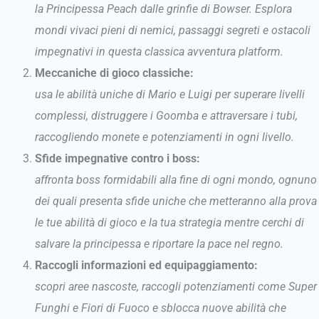
la Principessa Peach dalle grinfie di Bowser. Esplora
mondi vivaci pieni di nemici, passaggi segreti e ostacoli
impegnativi in ​​questa classica avventura platform.
Meccaniche di gioco classiche:
usa le abilità uniche di Mario e Luigi per superare livelli
complessi, distruggere i Goomba e attraversare i tubi,
raccogliendo monete e potenziamenti in ogni livello.
Sfide impegnative contro i boss:
affronta boss formidabili alla fine di ogni mondo, ognuno
dei quali presenta sfide uniche che metteranno alla prova
le tue abilità di gioco e la tua strategia mentre cerchi di
salvare la principessa e riportare la pace nel regno.
Raccogli informazioni ed equipaggiamento:
scopri aree nascoste, raccogli potenziamenti come Super
Funghi e Fiori di Fuoco e sblocca nuove abilità che