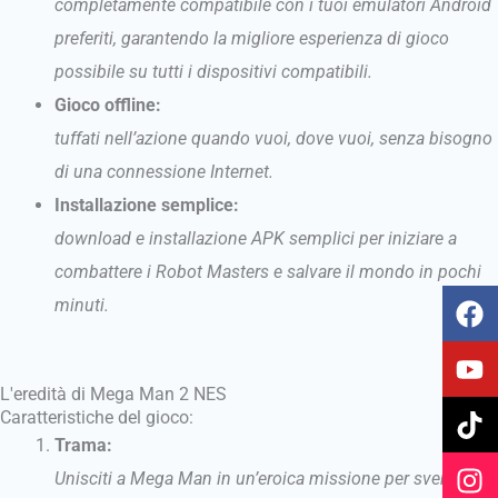
completamente compatibile con i tuoi emulatori Android
preferiti, garantendo la migliore esperienza di gioco
possibile su tutti i dispositivi compatibili.
Gioco offline:
tuffati nell’azione quando vuoi, dove vuoi, senza bisogno
di una connessione Internet.
Installazione semplice:
download e installazione APK semplici per iniziare a
combattere i Robot Masters e salvare il mondo in pochi
F
Y
T
I
minuti.
a
o
i
n
c
u
k
s
e
t
t
t
L'eredità di Mega Man 2 NES
b
u
o
a
Caratteristiche del gioco:
o
b
k
g
Trama:
o
e
r
Unisciti a Mega Man in un’eroica missione per sventare i
k
a