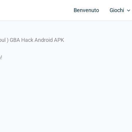
Benvenuto
Giochi
oul ) GBA Hack Android APK
a!