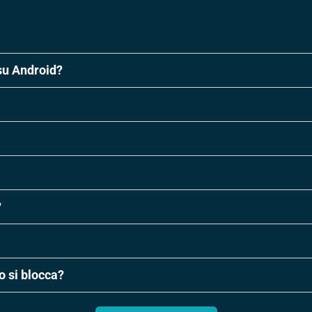
su Android?
?
 o si blocca?