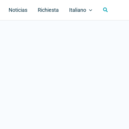
Cerca
Noticias
Richiesta
Italiano