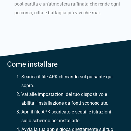
post-partita e un’atmosfera raffinata che rende ogni
percorso, città e battaglia più vivi che mai.
Come installare
Scarica il file APK cliccando sul pulsante qui
sopra.
Vai alle impostazioni del tuo dispositivo e
abilita l’installazione da fonti sconosciute.
Apri il file APK scaricato e segui le istruzioni
sullo schermo per installarlo.
Avvia la tua app e gioca direttamente sul tuo