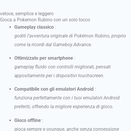
veloce, semplice e leggero
Gioca a Pokemon Rubino con un solo tocco
Gameplay classico
:
goditi l’avventura originale di Pokémon Rubino, proprio
come la ricordi dal Gameboy Advance.
Ottimizzato per smartphone
:
gameplay fluido con controlli migliorati, pensati
appositamente per i dispositivi touchscreen.
Compatibile con gli emulatori Android
:
funziona perfettamente con i tuoi emulatori Android
preferiti, offrendo la migliore esperienza di gioco.
Gioco offline
:
gioca sempre e ovunque, anche senza connessione