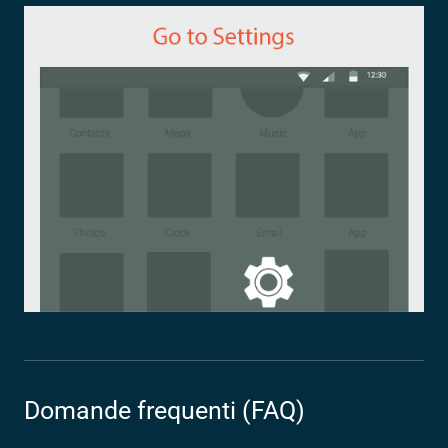
Domande frequenti (FAQ)