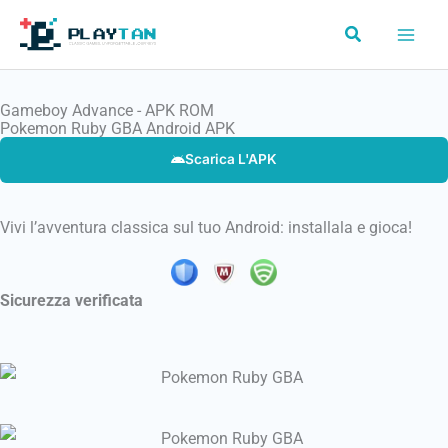
Vai
Cerca
al
contenuto
Gameboy Advance - APK ROM
Pokemon Ruby GBA Android APK
Scarica L'APK
Vivi l’avventura classica sul tuo Android: installala e gioca!
Sicurezza verificata