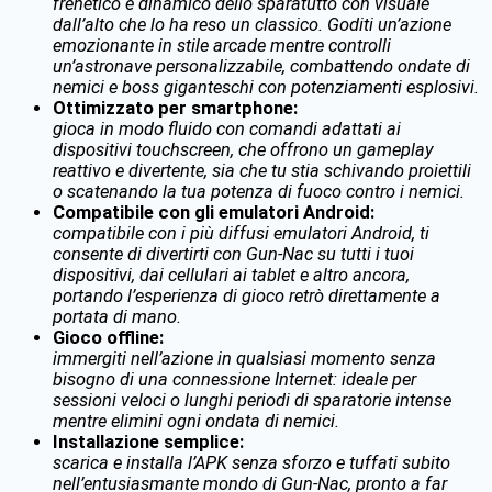
frenetico e dinamico dello sparatutto con visuale
dall’alto che lo ha reso un classico. Goditi un’azione
emozionante in stile arcade mentre controlli
un’astronave personalizzabile, combattendo ondate di
nemici e boss giganteschi con potenziamenti esplosivi.
Ottimizzato per smartphone:
gioca in modo fluido con comandi adattati ai
dispositivi touchscreen, che offrono un gameplay
reattivo e divertente, sia che tu stia schivando proiettili
o scatenando la tua potenza di fuoco contro i nemici.
Compatibile con gli emulatori Android:
compatibile con i più diffusi emulatori Android, ti
consente di divertirti con Gun-Nac su tutti i tuoi
dispositivi, dai cellulari ai tablet e altro ancora,
portando l’esperienza di gioco retrò direttamente a
portata di mano.
Gioco offline:
immergiti nell’azione in qualsiasi momento senza
bisogno di una connessione Internet: ideale per
sessioni veloci o lunghi periodi di sparatorie intense
mentre elimini ogni ondata di nemici.
Installazione semplice:
scarica e installa l’APK senza sforzo e tuffati subito
nell’entusiasmante mondo di Gun-Nac, pronto a far