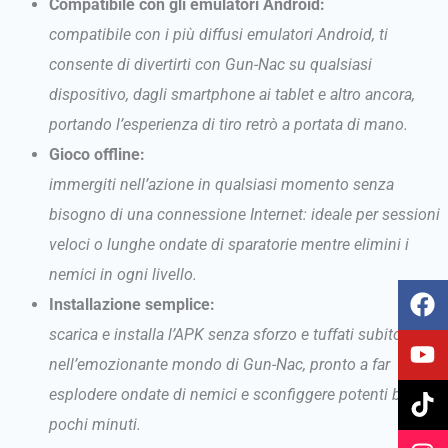
Compatibile con gli emulatori Android:
compatibile con i più diffusi emulatori Android, ti
consente di divertirti con Gun-Nac su qualsiasi
dispositivo, dagli smartphone ai tablet e altro ancora,
portando l’esperienza di tiro retrò a portata di mano.
Gioco offline:
immergiti nell’azione in qualsiasi momento senza
bisogno di una connessione Internet: ideale per sessioni
veloci o lunghe ondate di sparatorie mentre elimini i
nemici in ogni livello.
F
Y
T
I
Installazione semplice:
a
o
i
n
scarica e installa l’APK senza sforzo e tuffati subito
c
u
k
s
e
t
t
t
nell’emozionante mondo di Gun-Nac, pronto a far
b
u
o
a
esplodere ondate di nemici e sconfiggere potenti boss in
o
b
k
g
pochi minuti.
o
e
r