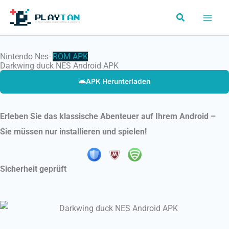
Skip
Search
to
content
Nintendo Nes-
ROM
APK
Darkwing duck NES Android APK
APK Herunterladen
Erleben Sie das klassische Abenteuer auf Ihrem Android –
Sie müssen nur installieren und spielen!
Sicherheit geprüft