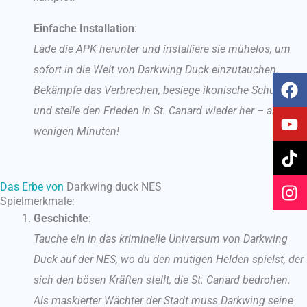
Einfache Installation
:
Lade die APK herunter und installiere sie mühelos, um
sofort in die Welt von Darkwing Duck einzutauchen.
F
Y
T
I
Bekämpfe das Verbrechen, besiege ikonische Schurken
a
o
i
n
und stelle den Frieden in St. Canard wieder her – alles in
c
u
k
s
e
t
t
t
wenigen Minuten!
b
u
o
a
o
b
k
g
o
e
r
Das Erbe von
Darkwing duck NES
k
a
Spielmerkmale:
m
Geschichte
:
Tauche ein in das kriminelle Universum von Darkwing
Duck auf der NES, wo du den mutigen Helden spielst, der
sich den bösen Kräften stellt, die St. Canard bedrohen.
Als maskierter Wächter der Stadt muss Darkwing seine