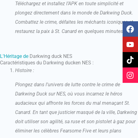
Téléchargez et installez l’APK en toute simplicité et
plongez directement dans le monde de Darkwing Duck.
Combattez le crime, défaites les méchants iconiques et
F
Y
T
I
a
o
i
n
restaurez la paix à St. Canard en quelques minutes !
c
u
k
s
e
t
t
t
b
u
o
a
L'Héritage de
Darkwing duck NES
o
b
k
g
Caractéristiques du Darkwing ducken NES :
o
e
r
Histoire :
k
a
Plongez dans l’univers de lutte contre le crime de
m
Darkwing Duck sur NES, où vous incarnez le héros
audacieux qui affronte les forces du mal menaçant St.
Canard. En tant que justicier masqué de la ville, Darkwing
doit utiliser son agilité, sa ruse et son pistolet à gaz pour
éliminer les célèbres Fearsome Five et leurs plans