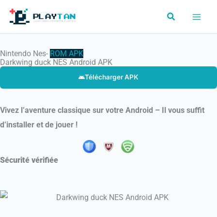
Aller
Rechercher
au
contenu
Nintendo Nes-
ROM
APK
Darkwing duck NES Android APK
Télécharger APK
Vivez l’aventure classique sur votre Android – Il vous suffit
d’installer et de jouer !
Sécurité vérifiée