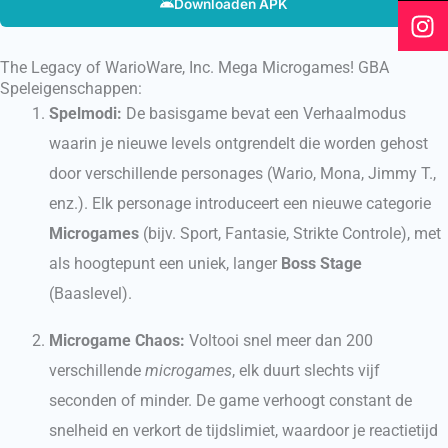
Downloaden APK
o
e
r
k
a
m
The Legacy of WarioWare, Inc. Mega Microgames! GBA
Speleigenschappen:
Spelmodi:
De basisgame bevat een Verhaalmodus
waarin je nieuwe levels ontgrendelt die worden gehost
door verschillende personages (Wario, Mona, Jimmy T.,
enz.). Elk personage introduceert een nieuwe categorie
Microgames
(bijv. Sport, Fantasie, Strikte Controle), met
als hoogtepunt een uniek, langer
Boss Stage
(Baaslevel).
Microgame Chaos:
Voltooi snel meer dan 200
verschillende
microgames
, elk duurt slechts vijf
seconden of minder. De game verhoogt constant de
snelheid en verkort de tijdslimiet, waardoor je reactietijd