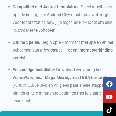
Compatibel met Android-emulators:
Speel moeiteloos
op alle belangrijke Android GBA-emulators, wat zorgt
voor topprestaties terwijl je tegen de klok racet om elke
microgame
te voltooien.
Offline Spelen:
Begin op elk moment met spelen en het
beheersen van
microgames
—
geen internetverbinding
vereist
.
Eenvoudige Installatie:
Download eenvoudig het
WarioWare, Inc.: Mega Microgames! GBA
-bestand
F
Y
T
I
(APK of GBA ROM) en volg een paar snelle stappen om
a
o
i
n
c
u
k
s
binnen enkele minuten te beginnen met je bizarre
high-
e
t
t
t
score
jacht.
b
u
o
a
o
b
k
g