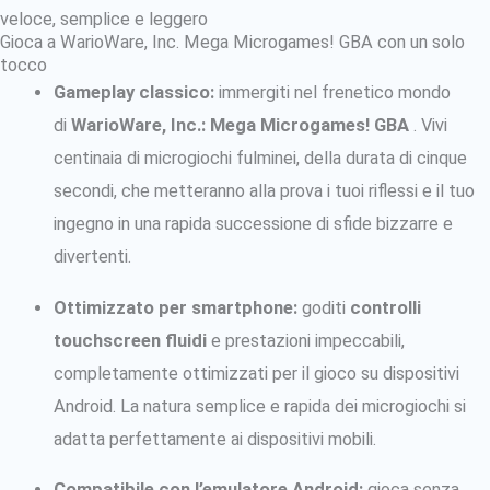
veloce, semplice e leggero
Gioca a WarioWare, Inc. Mega Microgames! GBA con un solo
tocco
Gameplay classico:
immergiti nel frenetico mondo
di
WarioWare, Inc.: Mega Microgames! GBA
. Vivi
centinaia di microgiochi fulminei, della durata di cinque
secondi, che metteranno alla prova i tuoi riflessi e il tuo
ingegno in una rapida successione di sfide bizzarre e
divertenti.
Ottimizzato per smartphone:
goditi
controlli
touchscreen fluidi
e prestazioni impeccabili,
completamente ottimizzati per il gioco su dispositivi
Android. La natura semplice e rapida dei microgiochi si
adatta perfettamente ai dispositivi mobili.
Compatibile con l’emulatore Android:
gioca senza