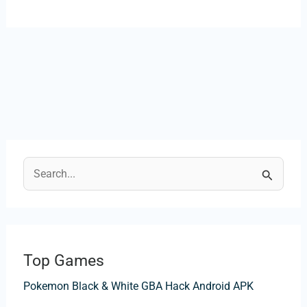
S
e
a
r
Top Games
c
Pokemon Black & White GBA Hack Android APK
h