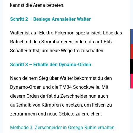
kannst die Arena betreten.
Schritt 2 – Besiege Arenaleiter Walter
F
Y
T
I
Walter ist auf Elektro-Pokémon spezialisiert. Löse das
a
o
i
n
Rätsel mit den Strombarrieren, indem du auf Blitz-
c
u
k
s
Schalter trittst, um neue Wege freizuschalten.
e
t
t
t
b
u
o
a
Schritt 3 – Erhalte den Dynamo-Orden
o
b
k
g
o
e
r
Nach deinem Sieg über Walter bekommst du den
k
a
Dynamo-Orden und die TM34 Schockwelle. Mit
m
diesem Orden darfst du Zerschneider nun auch
außerhalb von Kämpfen einsetzen, um Felsen zu
zertrümmern und neue Gebiete zu erreichen.
Methode 3: Zerschneider in Omega Rubin erhalten