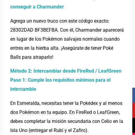
conseguir a Charmander
Agrega un nuevo truco con este código exacto:
28302DAD BF3BEFBA. Con él, Charmander aparecerá
en lugar de los Pokémon salvajes normales cuando
entres en la hierba alta. ¡Asegúrate de tener Poké
Balls para atraparlo!
Método 2: Intercambiar desde FireRed / LeafGreen
Paso 1: Cumple los requisitos mínimos para el
intercambio
F
Y
T
I
a
o
i
n
En Esmeralda, necesitas tener la Pokédex y al menos
c
u
k
s
dos Pokémon en tu equipo. En FireRed o LeafGreen,
e
t
t
t
b
u
o
a
debes completar la misión secundaria con Celio en la
o
b
k
g
Isla Uno (entregar el Rubí y el Zafiro).