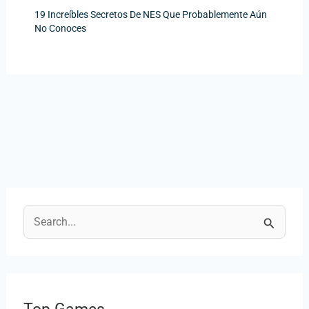
19 Increíbles Secretos De NES Que Probablemente Aún
No Conoces
B
u
s
c